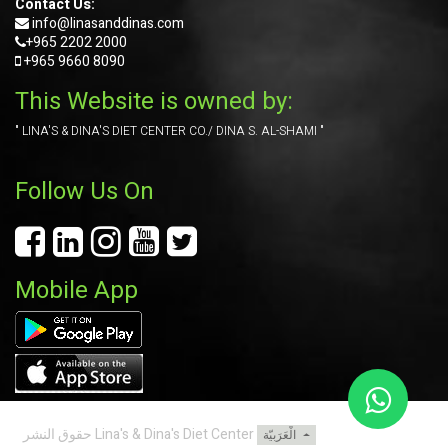
Contact Us:
info@linasanddinas.com
+965 2202 2000
+965
9660 8090
This Website is owned by:
" LINA'S & DINA'S DIET CENTER CO./ DINA S. AL-SHAMI "
Follow Us On
Mobile App
Lina's & Dina's Diet Center
حقوق النشر
الْعَرَبيّة